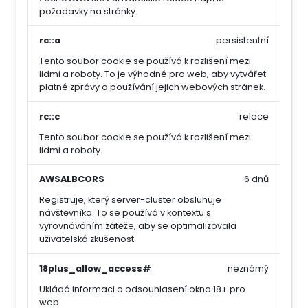
požadavky na stránky.
rc::a
persistentní
Tento soubor cookie se používá k rozlišení mezi
lidmi a roboty. To je výhodné pro web, aby vytvářet
platné zprávy o používání jejich webových stránek.
rc::c
relace
Tento soubor cookie se používá k rozlišení mezi
lidmi a roboty.
AWSALBCORS
6 dnů
Registruje, který server-cluster obsluhuje
návštěvníka. To se používá v kontextu s
vyrovnáváním zátěže, aby se optimalizovala
uživatelská zkušenost.
18plus_allow_access#
neznámý
Ukládá informaci o odsouhlasení okna 18+ pro
web.