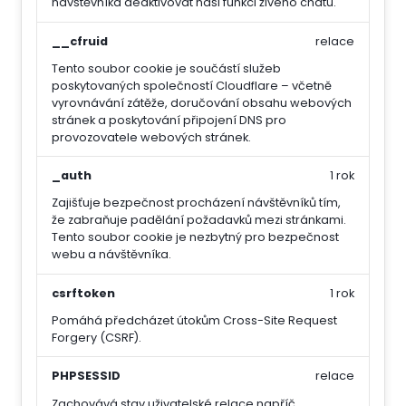
návštěvníka deaktivovat naši funkci živého chatu.
__cfruid
relace
Tento soubor cookie je součástí služeb
poskytovaných společností Cloudflare – včetně
vyrovnávání zátěže, doručování obsahu webových
stránek a poskytování připojení DNS pro
provozovatele webových stránek.
_auth
1 rok
Zajišťuje bezpečnost procházení návštěvníků tím,
že zabraňuje padělání požadavků mezi stránkami.
Tento soubor cookie je nezbytný pro bezpečnost
webu a návštěvníka.
csrftoken
1 rok
Pomáhá předcházet útokům Cross-Site Request
Forgery (CSRF).
PHPSESSID
relace
Zachovává stav uživatelské relace napříč