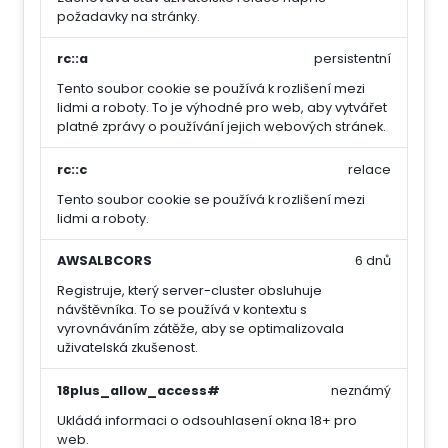
požadavky na stránky.
rc::a
persistentní
Tento soubor cookie se používá k rozlišení mezi
lidmi a roboty. To je výhodné pro web, aby vytvářet
platné zprávy o používání jejich webových stránek.
rc::c
relace
Tento soubor cookie se používá k rozlišení mezi
lidmi a roboty.
AWSALBCORS
6 dnů
Registruje, který server-cluster obsluhuje
návštěvníka. To se používá v kontextu s
vyrovnáváním zátěže, aby se optimalizovala
uživatelská zkušenost.
18plus_allow_access#
neznámý
Ukládá informaci o odsouhlasení okna 18+ pro
web.