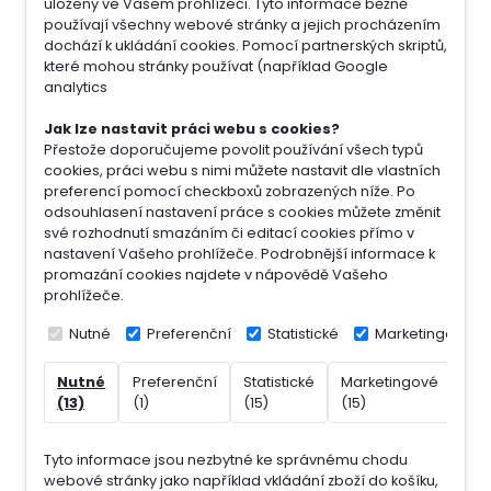
uloženy ve Vašem prohlížeči. Tyto informace běžně
používají všechny webové stránky a jejich procházením
dochází k ukládání cookies. Pomocí partnerských skriptů,
které mohou stránky používat (například Google
analytics
Jak lze nastavit práci webu s cookies?
Přestože doporučujeme povolit používání všech typů
cookies, práci webu s nimi můžete nastavit dle vlastních
preferencí pomocí checkboxů zobrazených níže. Po
odsouhlasení nastavení práce s cookies můžete změnit
své rozhodnutí smazáním či editací cookies přímo v
nastavení Vašeho prohlížeče. Podrobnější informace k
promazání cookies najdete v nápovědě Vašeho
prohlížeče.
Nutné
Preferenční
Statistické
Marketingové
Nutné
Preferenční
Statistické
Marketingové
Nek
(13)
(1)
(15)
(15)
(7)
Tyto informace jsou nezbytné ke správnému chodu
webové stránky jako například vkládání zboží do košíku,