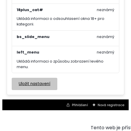
18plus_cat#
neznámý
Ukládá informaci o odsouhlasení okna 18+ pro
kategorii.
bs_slide_menu
neznámý
left_menu
neznámý
Ukládá informaci o způsobu zobrazení levého
menu.
Uložit nastavení
Přihlášení
Nová registrace
Tento web je pří