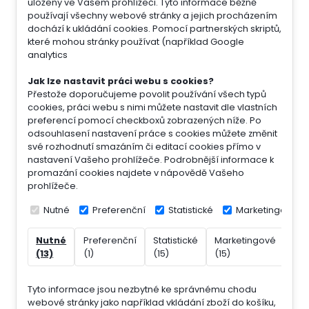
uloženy ve Vašem prohlížeči. Tyto informace běžně
používají všechny webové stránky a jejich procházením
dochází k ukládání cookies. Pomocí partnerských skriptů,
které mohou stránky používat (například Google
analytics
Jak lze nastavit práci webu s cookies?
Přestože doporučujeme povolit používání všech typů
cookies, práci webu s nimi můžete nastavit dle vlastních
preferencí pomocí checkboxů zobrazených níže. Po
odsouhlasení nastavení práce s cookies můžete změnit
své rozhodnutí smazáním či editací cookies přímo v
nastavení Vašeho prohlížeče. Podrobnější informace k
promazání cookies najdete v nápovědě Vašeho
prohlížeče.
Nutné
Preferenční
Statistické
Marketingové
Nutné
Preferenční
Statistické
Marketingové
Nek
(13)
(1)
(15)
(15)
(7)
Tyto informace jsou nezbytné ke správnému chodu
webové stránky jako například vkládání zboží do košíku,