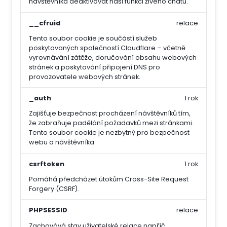
návštěvníka deaktivovat naši funkci živého chatu.
__cfruid
relace
Tento soubor cookie je součástí služeb
poskytovaných společností Cloudflare – včetně
vyrovnávání zátěže, doručování obsahu webových
stránek a poskytování připojení DNS pro
provozovatele webových stránek.
_auth
1 rok
Zajišťuje bezpečnost procházení návštěvníků tím,
že zabraňuje padělání požadavků mezi stránkami.
Tento soubor cookie je nezbytný pro bezpečnost
webu a návštěvníka.
csrftoken
1 rok
Pomáhá předcházet útokům Cross-Site Request
Forgery (CSRF).
PHPSESSID
relace
Zachovává stav uživatelské relace napříč