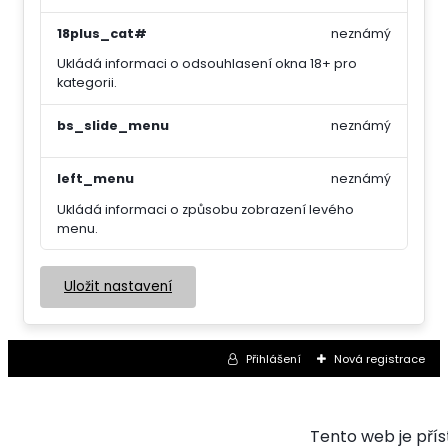
18plus_cat#
neznámý
Ukládá informaci o odsouhlasení okna 18+ pro
kategorii.
bs_slide_menu
neznámý
left_menu
neznámý
Ukládá informaci o způsobu zobrazení levého
menu.
Uložit nastavení
Přihlášení
Nová registrace
Tento web je pří