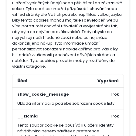
uložení vyplněných údajů nebo přihlášení do zákaznické
sekce.
Tyto cookies umožní přizpůsobit chování nebo
vzhled stránky dle Vašich potřeb, například volba jazyka.
Díky těmto cookies mohou majitelé i developeři webu
více porozumět chování uživatelů a vyvijet stránku tak,
aby byla co nejvíce prozákaznická. Tedy abyste co
nejrychleji našli hledané zboží nebo co nejsnáze
dokončili jeho nákup.
Tyto informace umožní
personalizovat zobrazení nabídek přímo pro Vás díky
historické zkušenosti procházení dřívějších stránek a
nabídek.
Tyto cookies prozatím nebyly roztříděny do
vlastní kategorie.
Účel
Vypršení
show_cookie_message
1 rok
Ukládá informaci o potřebě zobrazení cookie lišty
__zlcmid
1 rok
Tento soubor cookie se používá k uložení identity
návštěvníka během návštěv a preference