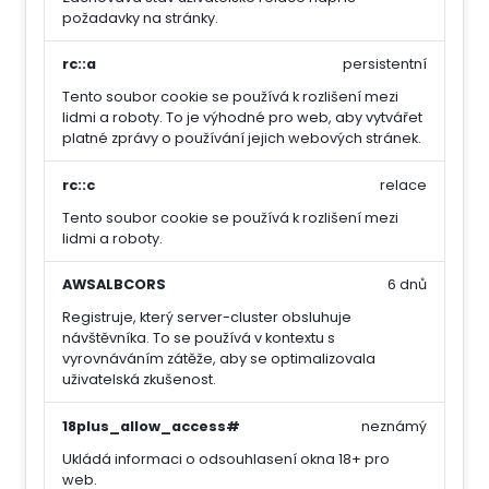
požadavky na stránky.
rc::a
persistentní
Tento soubor cookie se používá k rozlišení mezi
lidmi a roboty. To je výhodné pro web, aby vytvářet
platné zprávy o používání jejich webových stránek.
rc::c
relace
Tento soubor cookie se používá k rozlišení mezi
lidmi a roboty.
AWSALBCORS
6 dnů
Registruje, který server-cluster obsluhuje
návštěvníka. To se používá v kontextu s
vyrovnáváním zátěže, aby se optimalizovala
uživatelská zkušenost.
18plus_allow_access#
neznámý
Ukládá informaci o odsouhlasení okna 18+ pro
web.