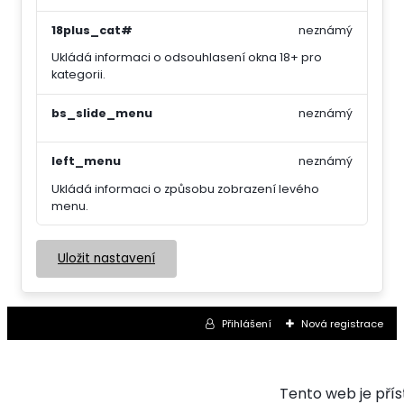
18plus_cat#
neznámý
Ukládá informaci o odsouhlasení okna 18+ pro
kategorii.
bs_slide_menu
neznámý
left_menu
neznámý
Ukládá informaci o způsobu zobrazení levého
menu.
Uložit nastavení
Přihlášení
Nová registrace
Tento web je pří