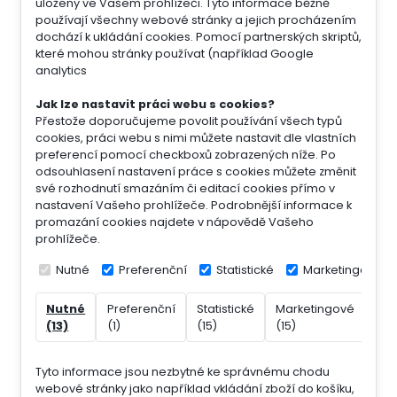
uloženy ve Vašem prohlížeči. Tyto informace běžně
používají všechny webové stránky a jejich procházením
dochází k ukládání cookies. Pomocí partnerských skriptů,
které mohou stránky používat (například Google
analytics
Jak lze nastavit práci webu s cookies?
Přestože doporučujeme povolit používání všech typů
cookies, práci webu s nimi můžete nastavit dle vlastních
preferencí pomocí checkboxů zobrazených níže. Po
odsouhlasení nastavení práce s cookies můžete změnit
své rozhodnutí smazáním či editací cookies přímo v
nastavení Vašeho prohlížeče. Podrobnější informace k
promazání cookies najdete v nápovědě Vašeho
prohlížeče.
Nutné
Preferenční
Statistické
Marketingové
Nutné
Preferenční
Statistické
Marketingové
Nek
(13)
(1)
(15)
(15)
(7)
Tyto informace jsou nezbytné ke správnému chodu
webové stránky jako například vkládání zboží do košíku,