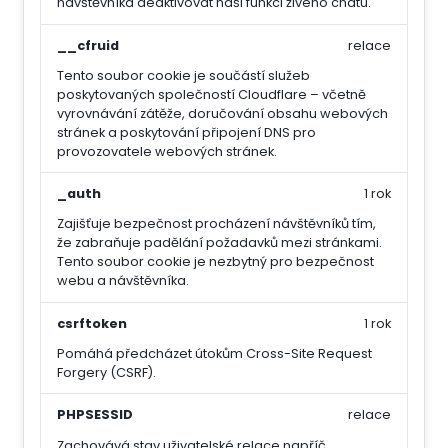
návštěvníka deaktivovat naši funkci živého chatu.
__cfruid
relace
Tento soubor cookie je součástí služeb
poskytovaných společností Cloudflare – včetně
vyrovnávání zátěže, doručování obsahu webových
stránek a poskytování připojení DNS pro
provozovatele webových stránek.
_auth
1 rok
Zajišťuje bezpečnost procházení návštěvníků tím,
že zabraňuje padělání požadavků mezi stránkami.
Tento soubor cookie je nezbytný pro bezpečnost
webu a návštěvníka.
csrftoken
1 rok
Pomáhá předcházet útokům Cross-Site Request
Forgery (CSRF).
PHPSESSID
relace
Zachovává stav uživatelské relace napříč