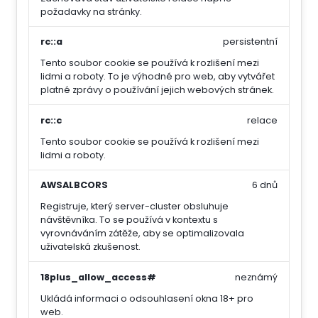
požadavky na stránky.
rc::a
persistentní
Tento soubor cookie se používá k rozlišení mezi
lidmi a roboty. To je výhodné pro web, aby vytvářet
platné zprávy o používání jejich webových stránek.
rc::c
relace
Tento soubor cookie se používá k rozlišení mezi
lidmi a roboty.
AWSALBCORS
6 dnů
Registruje, který server-cluster obsluhuje
návštěvníka. To se používá v kontextu s
vyrovnáváním zátěže, aby se optimalizovala
uživatelská zkušenost.
18plus_allow_access#
neznámý
Ukládá informaci o odsouhlasení okna 18+ pro
web.