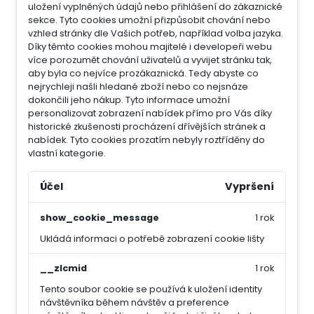
uložení vyplněných údajů nebo přihlášení do zákaznické
sekce.
Tyto cookies umožní přizpůsobit chování nebo
vzhled stránky dle Vašich potřeb, například volba jazyka.
Díky těmto cookies mohou majitelé i developeři webu
více porozumět chování uživatelů a vyvijet stránku tak,
aby byla co nejvíce prozákaznická. Tedy abyste co
nejrychleji našli hledané zboží nebo co nejsnáze
dokončili jeho nákup.
Tyto informace umožní
personalizovat zobrazení nabídek přímo pro Vás díky
historické zkušenosti procházení dřívějších stránek a
nabídek.
Tyto cookies prozatím nebyly roztříděny do
vlastní kategorie.
Účel
Vypršení
show_cookie_message
1 rok
Ukládá informaci o potřebě zobrazení cookie lišty
__zlcmid
1 rok
Tento soubor cookie se používá k uložení identity
návštěvníka během návštěv a preference